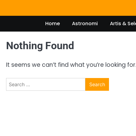
Skip
to
content
Home
Astronomi
Artis & Sel
Nothing Found
It seems we can’t find what you’re looking fo
Search
for: