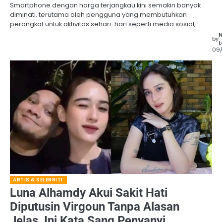
Smartphone dengan harga terjangkau kini semakin banyak
diminati, terutama oleh pengguna yang membutuhkan
perangkat untuk aktivitas sehari-hari seperti media sosial,…
by
L
09
ARTIS & SELEBRITI
Luna Alhamdy Akui Sakit Hati
Diputusin Virgoun Tanpa Alasan
Jelas, Ini Kata Sang Penyanyi