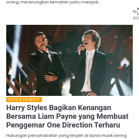
orang, merenungkan kematian justru menjadi…
by
L
20
ARTIS & SELEBRITI
Harry Styles Bagikan Kenangan
Bersama Liam Payne yang Membuat
Penggemar One Direction Terharu
Hubungan persahabatan yang terjalin di dunia musik sering