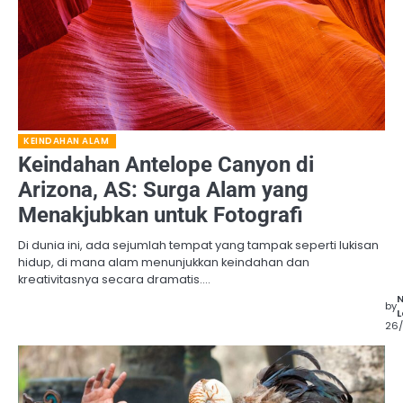
KEINDAHAN ALAM
Keindahan Antelope Canyon di
Arizona, AS: Surga Alam yang
Menakjubkan untuk Fotografi
Di dunia ini, ada sejumlah tempat yang tampak seperti lukisan
hidup, di mana alam menunjukkan keindahan dan
kreativitasnya secara dramatis.…
by
L
26