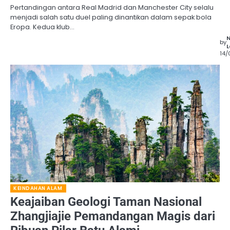
Pertandingan antara Real Madrid dan Manchester City selalu
menjadi salah satu duel paling dinantikan dalam sepak bola
Eropa. Kedua klub…
by
L
14/
KEINDAHAN ALAM
Keajaiban Geologi Taman Nasional
Zhangjiajie Pemandangan Magis dari