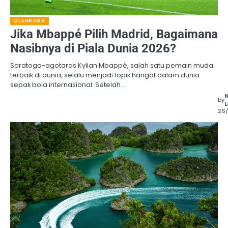
OLAHRAGA
Jika Mbappé Pilih Madrid, Bagaimana
Nasibnya di Piala Dunia 2026?
Saratoga-agotaras Kylian Mbappé, salah satu pemain muda
terbaik di dunia, selalu menjadi topik hangat dalam dunia
sepak bola internasional. Setelah…
by
L
26