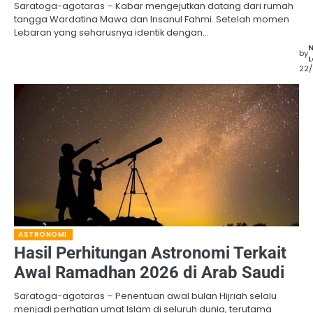
Saratoga-agotaras – Kabar mengejutkan datang dari rumah
tangga Wardatina Mawa dan Insanul Fahmi. Setelah momen
Lebaran yang seharusnya identik dengan…
by
L
22
ASTRONOMI
Hasil Perhitungan Astronomi Terkait
Awal Ramadhan 2026 di Arab Saudi
Saratoga-agotaras – Penentuan awal bulan Hijriah selalu
menjadi perhatian umat Islam di seluruh dunia, terutama