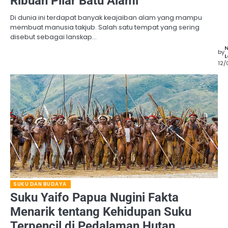
Ribuan Pilar Batu Alami
Di dunia ini terdapat banyak keajaiban alam yang mampu
membuat manusia takjub. Salah satu tempat yang sering
disebut sebagai lanskap…
by
L
12/
SUKU DAN BUDAYA
Suku Yaifo Papua Nugini Fakta
Menarik tentang Kehidupan Suku
Terpencil di Pedalaman Hutan