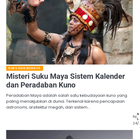
SUKU DAN BUDAYA
Misteri Suku Maya Sistem Kalender
dan Peradaban Kuno
Peradaban Maya adalah salah satu kebudayaan kuno yang
paling menakjubkan di dunia. Terkenal karena pencapaian
astronomi, arsitektur megah, dan sistem…
by
L
24