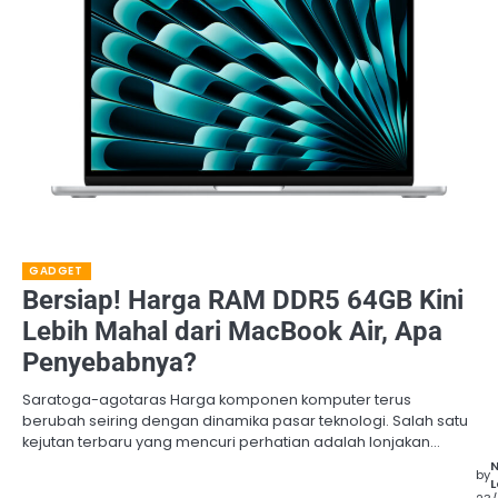
GADGET
Bersiap! Harga RAM DDR5 64GB Kini
Lebih Mahal dari MacBook Air, Apa
Penyebabnya?
Saratoga-agotaras Harga komponen komputer terus
berubah seiring dengan dinamika pasar teknologi. Salah satu
kejutan terbaru yang mencuri perhatian adalah lonjakan…
by
L