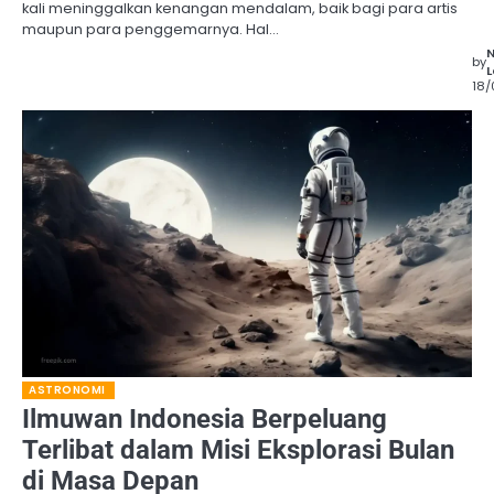
kali meninggalkan kenangan mendalam, baik bagi para artis
maupun para penggemarnya. Hal…
by
L
18
ASTRONOMI
Ilmuwan Indonesia Berpeluang
Terlibat dalam Misi Eksplorasi Bulan
di Masa Depan