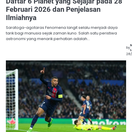
Daftar 6 Planet yang Sejajar pada 28
Februari 2026 dan Penjelasan
Ilmiahnya
Saratoga-agotaras Fenomena langit selalu menjadi daya
tarik bagi manusia sejak zaman kuno. Salah satu peristiwa
astronomi yang menarik perhatian adalah…
by
L
28