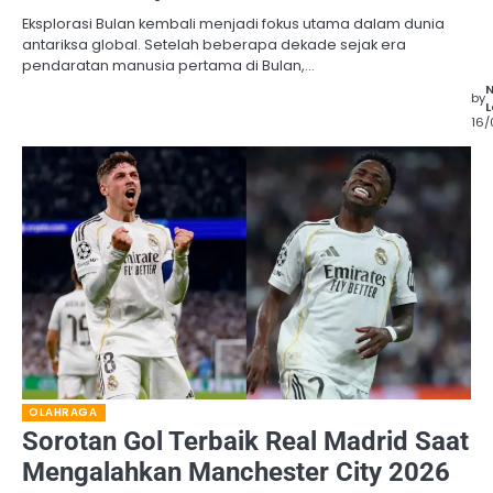
Eksplorasi Bulan kembali menjadi fokus utama dalam dunia
antariksa global. Setelah beberapa dekade sejak era
pendaratan manusia pertama di Bulan,…
by
L
16
OLAHRAGA
Sorotan Gol Terbaik Real Madrid Saat
Mengalahkan Manchester City 2026