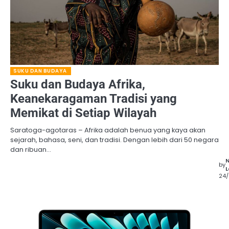
SUKU DAN BUDAYA
Suku dan Budaya Afrika,
Keanekaragaman Tradisi yang
Memikat di Setiap Wilayah
Saratoga-agotaras – Afrika adalah benua yang kaya akan
sejarah, bahasa, seni, dan tradisi. Dengan lebih dari 50 negara
dan ribuan…
by
L
24