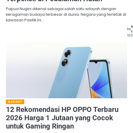
Papua Nugini dikenal sebagai salah satu wilayah dengan
keragaman budaya terbesar di dunia. Negara yang terletak di
kawasan Pasifik ini…
by
L
10
GADGET
12 Rekomendasi HP OPPO Terbaru
2026 Harga 1 Jutaan yang Cocok
untuk Gaming Ringan