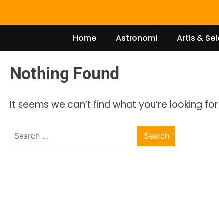
Skip
to
content
Home
Astronomi
Artis & Sel
Nothing Found
It seems we can’t find what you’re looking fo
Search
for: