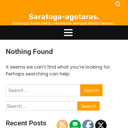
Skip
to
Saratoga-agotaras.
content
Menjaga Anda Selalu Terdepan dengan Berita Terbaru.
Nothing Found
It seems we can’t find what you’re looking for.
Perhaps searching can help.
Search
for:
Search
for:
Recent Posts