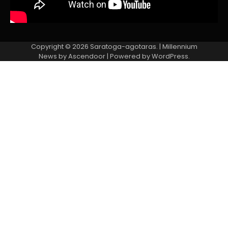
Copyright © 2026
Saratoga-agotaras.
| Millennium
News by
Ascendoor
| Powered by
WordPress
.