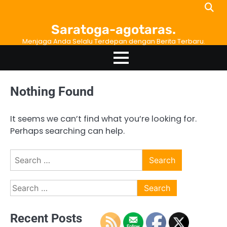
Skip
to
Saratoga-agotaras.
content
Menjaga Anda Selalu Terdepan dengan Berita Terbaru.
Nothing Found
It seems we can’t find what you’re looking for.
Perhaps searching can help.
Search
for:
Search
for:
Recent Posts