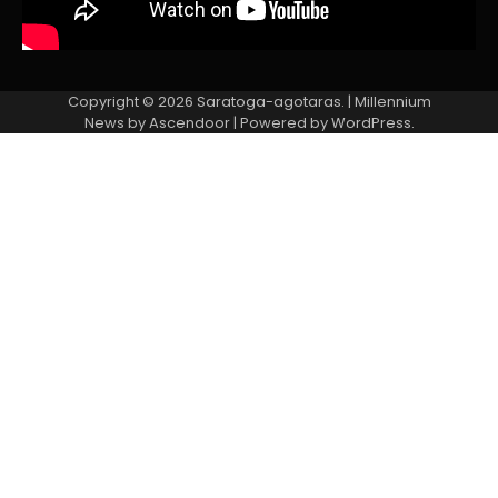
Copyright © 2026
Saratoga-agotaras.
| Millennium
News by
Ascendoor
| Powered by
WordPress
.