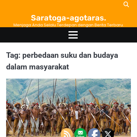
Skip
to
Saratoga-agotaras.
content
Menjaga Anda Selalu Terdepan dengan Berita Terbaru.
Tag:
perbedaan suku dan budaya
dalam masyarakat