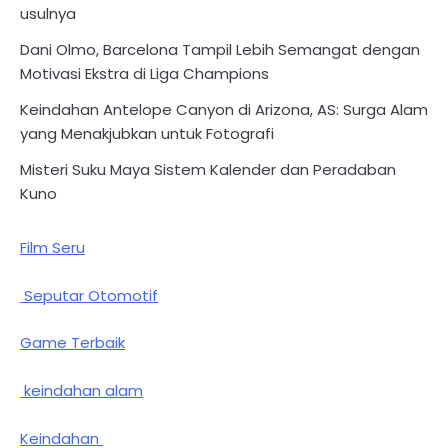
usulnya
Dani Olmo, Barcelona Tampil Lebih Semangat dengan
Motivasi Ekstra di Liga Champions
Keindahan Antelope Canyon di Arizona, AS: Surga Alam
yang Menakjubkan untuk Fotografi
Misteri Suku Maya Sistem Kalender dan Peradaban
Kuno
Film Seru
Seputar Otomotif
Game Terbaik
keindahan alam
Keindahan