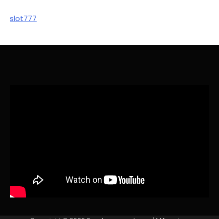
slot777