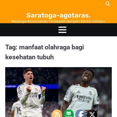
Skip
to
Saratoga-agotaras.
content
Menjaga Anda Selalu Terdepan dengan Berita Terbaru.
Tag:
manfaat olahraga bagi
kesehatan tubuh