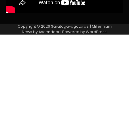
Copyright © 2026
Saratoga-agotaras.
| Millennium
News by
Ascendoor
| Powered by
WordPress
.