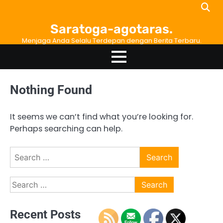
Skip
to
Saratoga-agotaras.
content
Menjaga Anda Selalu Terdepan dengan Berita Terbaru.
Nothing Found
It seems we can’t find what you’re looking for.
Perhaps searching can help.
Search
for:
Search
for:
Recent Posts