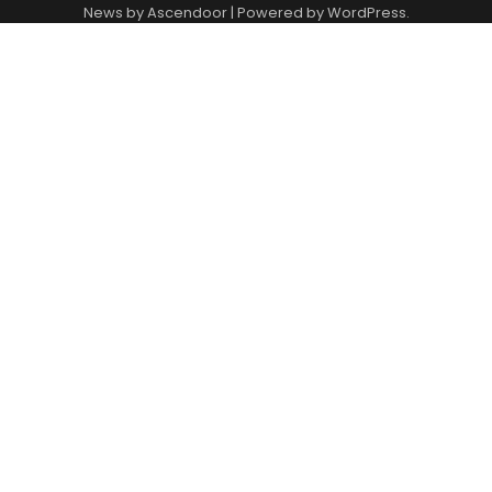
News by
Ascendoor
| Powered by
WordPress
.