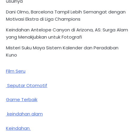
usulnya
Dani Olmo, Barcelona Tampil Lebih Semangat dengan
Motivasi Ekstra di Liga Champions
Keindahan Antelope Canyon di Arizona, AS: Surga Alam
yang Menakjubkan untuk Fotografi
Misteri Suku Maya Sistem Kalender dan Peradaban
Kuno
Film Seru
Seputar Otomotif
Game Terbaik
keindahan alam
Keindahan