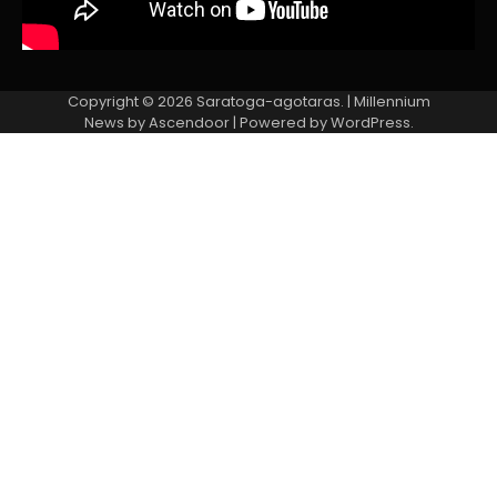
Copyright © 2026
Saratoga-agotaras.
| Millennium
News by
Ascendoor
| Powered by
WordPress
.