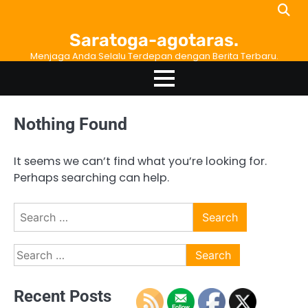
Skip
to
Saratoga-agotaras.
content
Menjaga Anda Selalu Terdepan dengan Berita Terbaru.
Nothing Found
It seems we can’t find what you’re looking for.
Perhaps searching can help.
Search
for:
Search
for:
Recent Posts