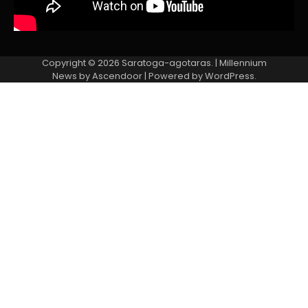
Copyright © 2026
Saratoga-agotaras.
| Millennium
News by
Ascendoor
| Powered by
WordPress
.