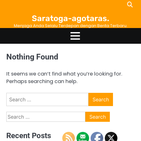
Skip
to
Saratoga-agotaras.
content
Menjaga Anda Selalu Terdepan dengan Berita Terbaru.
Nothing Found
It seems we can’t find what you’re looking for.
Perhaps searching can help.
Search
for:
Search
for:
Recent Posts