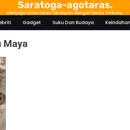
Saratoga-agotaras.
Menjaga Anda Selalu Terdepan dengan Berita Terbaru.
ebriti
Gadget
Suku Dan Budaya
Keindaha
u Maya